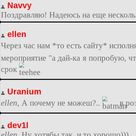
Navvy
Поздравляю! Надеюсь на еще нескольк
ellen
Через час нам *то есть сайту* исполн
мероприятие "а дай-ка я попробую, чт
срок
Uranium
ellen
, А почему не можеш?..
в ро
dev1l
ellen
, Ну хотябы так, и то хорошо)))