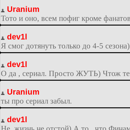
Uranium
Тото и оно, всем пофиг кроме фанатов
dev1l
Я смог дотянуть только до 4-5 сезона)
dev1l
О да , сериал. Просто ЖУТЬ) Чтож теп
Uranium
ты про сериал забыл.
dev1l
Не, жизнь не отстой) А то , что Финам